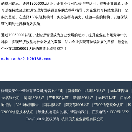
的费用信息。通过ISO50001认证，企业不仅可以获得**认可，提升企业形象，还
可以在持续改进能源管理方面获得更多的支持和指导，为企业的可持续发展打下坚
实的基础。在选择ISO认证机构时，务必选择有实力、经验丰富的机构，以确保认
证的顺利进行和有效实施。
通过ISO50001认证，让能源管理成为企业发展的动力，提升企业在市场竞争中的
地位，实现经济效益与社会效益的双赢，助力企业实现可持续发展的目标。愿您的
企业在ISO50001认证的道路上取得成功！
m.beianhz2.b2b168.com
杭州贝安企业管理有限公司,专营
iso咨询
|
新疆ISO
|
杭州ISO认证
|
iso认证咨询
|
iso咨询公司
|
海南ISO认证
|
三亚ISO认证
|
新疆ISO认证
|
iso环境认证
|
口罩检
测报告
|
32610检测报告
|
国军标认证
|
阿克苏ISO认证
|
27000信息安全认证
|
IS
O20000信息技术认证
| 等业务,有意向的客户请咨询我们，联系电话：
13396513322
CopyRight © 版权所有:
杭州贝安企业管理有限公司