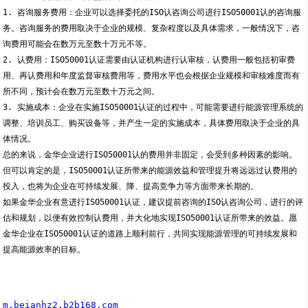
1. 咨询服务费用：企业可以选择委托的ISO认咨询公司进行ISO50001认的咨询服
务。咨询服务的费用取决于企业的规模、复杂程度以及具体需求，一般情况下，咨
询费用可能会在数万元至数十万元不等。
2. 认费用：ISO50001认证需要由认证机构进行认审核，认费用一般包括初审费
用、再认费用和年度监督审核费用等，费用水平也会根据企业规模和审核难度而有
所不同，预计会在数万元至数十万元之间。
3. 实施成本：企业在实施ISO50001认证的过程中，可能需要进行能源管理系统的
调整、培训员工、购买设备等，并产生一定的实施成本，具体费用取决于企业的具
体情况。
总的来说，金华企业进行ISO50001认的费用并非固定，会受到多种因素的影响。
但可以肯定的是，ISO50001认证所带来的能源效益和管理提升将远远过认费用的
投入，也将为企业在可持续发展、降、提高竞争力等方面带来长期的。
如果金华企业有意进行ISO50001认证，建议提前咨询的ISO认咨询公司，进行的评
估和规划，以便有效控制认费用，并大化地实现ISO50001认证所带来的效益。愿
金华企业在ISO50001认证的道路上顺利前行，共同实现能源管理的可持续发展和
提高能源效率的目标。
m.beianhz2.b2b168.com