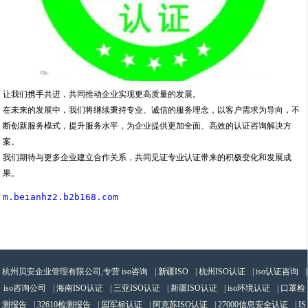
让我们携手共进，共同推动企业实现更高质量的发展。
在未来的发展中，我们将继续秉持专业、诚信的服务理念，以客户需求为导向，不
断创新服务模式，提升服务水平，为企业提供更加全面、高效的认证咨询解决方
案。
我们期待与更多企业建立合作关系，共同见证专业认证带来的积极变化和发展成
果。
m.beianhz2.b2b168.com
杭州贝安企业管理有限公司,专营
iso咨询
|
新疆ISO
|
杭州ISO认证
|
iso认证咨询
|
iso咨询公司
|
海南ISO认证
|
三亚ISO认证
|
新疆ISO认证
|
iso环境认证
|
口罩检
测报告
|
32610检测报告
|
国军标认证
|
阿克苏ISO认证
|
27000信息安全认证
|
IS