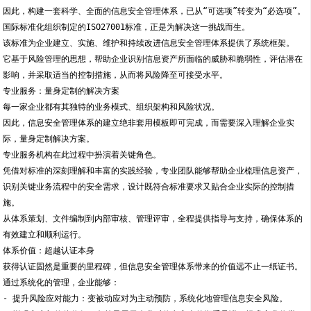
因此，构建一套科学、全面的信息安全管理体系，已从“可选项”转变为“必选项”。
国际标准化组织制定的ISO27001标准，正是为解决这一挑战而生。
该标准为企业建立、实施、维护和持续改进信息安全管理体系提供了系统框架。
它基于风险管理的思想，帮助企业识别信息资产所面临的威胁和脆弱性，评估潜在
影响，并采取适当的控制措施，从而将风险降至可接受水平。
专业服务：量身定制的解决方案
每一家企业都有其独特的业务模式、组织架构和风险状况。
因此，信息安全管理体系的建立绝非套用模板即可完成，而需要深入理解企业实
际，量身定制解决方案。
专业服务机构在此过程中扮演着关键角色。
凭借对标准的深刻理解和丰富的实践经验，专业团队能够帮助企业梳理信息资产，
识别关键业务流程中的安全需求，设计既符合标准要求又贴合企业实际的控制措
施。
从体系策划、文件编制到内部审核、管理评审，全程提供指导与支持，确保体系的
有效建立和顺利运行。
体系价值：超越认证本身
获得认证固然是重要的里程碑，但信息安全管理体系带来的价值远不止一纸证书。
通过系统化的管理，企业能够：
- 提升风险应对能力：变被动应对为主动预防，系统化地管理信息安全风险。