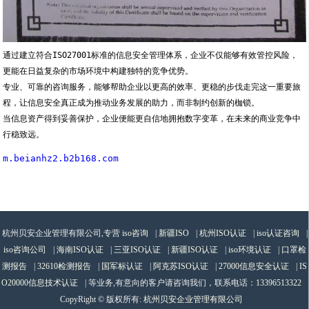
通过建立符合ISO27001标准的信息安全管理体系，企业不仅能够有效管控风险，
更能在日益复杂的市场环境中构建独特的竞争优势。
专业、可靠的咨询服务，能够帮助企业以更高的效率、更稳的步伐走完这一重要旅
程，让信息安全真正成为推动业务发展的助力，而非制约创新的枷锁。
当信息资产得到妥善保护，企业便能更自信地拥抱数字变革，在未来的商业竞争中
行稳致远。
m.beianhz2.b2b168.com
杭州贝安企业管理有限公司,专营
iso咨询
|
新疆ISO
|
杭州ISO认证
|
iso认证咨询
|
iso咨询公司
|
海南ISO认证
|
三亚ISO认证
|
新疆ISO认证
|
iso环境认证
|
口罩检
测报告
|
32610检测报告
|
国军标认证
|
阿克苏ISO认证
|
27000信息安全认证
|
IS
O20000信息技术认证
| 等业务,有意向的客户请咨询我们，联系电话：
13396513322
CopyRight © 版权所有:
杭州贝安企业管理有限公司