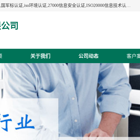
杭州贝安企业管理有限公司:iso咨询,杭州ISO认证,iso认证咨询,国军标认证,iso环境认证,27000信息安全认证,ISO20000信息技术认证,口罩检测报告,32610检测报告,CCRC认证,ISO50001认证,ITSS认证,两化融合认证,出口口罩检测报告等认证代理服务,本公司有近10年的体系咨询经验,能业务覆盖范围南到海南三亚北到新疆阿克苏.
限公司
频
关于我们
公司动态
客户