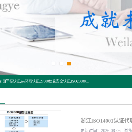
杭州贝安企业管理有限公司:iso咨询,杭州ISO认证,iso认证咨询,国军标认证,iso环境认证,27000信息安全认证,ISO20000信息技术认证,口罩检测报告,32610检测报告,CCRC认证,ISO50001认证,ITSS认证,两化融合认证,出口口罩检测报告等认证代理服务,本公司有近10年的体系咨询经验,能业务覆盖范围南到海南三亚北到新疆阿克苏.
浙江ISO14001认证代
更新时间：2026-08-06 浏