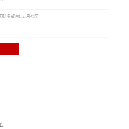
区彭埠街道红五月社区
任。