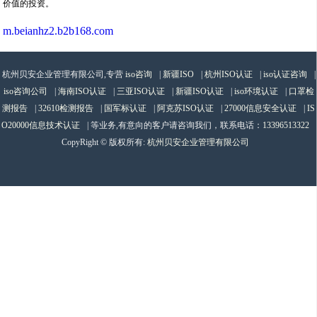
价值的投资。
m.beianhz2.b2b168.com
杭州贝安企业管理有限公司,专营
iso咨询
|
新疆ISO
|
杭州ISO认证
|
iso认证咨询
|
iso咨询公司
|
海南ISO认证
|
三亚ISO认证
|
新疆ISO认证
|
iso环境认证
|
口罩检
测报告
|
32610检测报告
|
国军标认证
|
阿克苏ISO认证
|
27000信息安全认证
|
IS
O20000信息技术认证
| 等业务,有意向的客户请咨询我们，联系电话：
13396513322
CopyRight © 版权所有:
杭州贝安企业管理有限公司