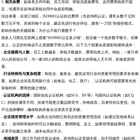
3.
相关杂费
：如体系文件印刷、员工培训、审核员差旅费等。这些费用虽然不固
定，但通常在咨询或审核合同中会提前明确。
综合来看，在浙江地区，ISO9001认证的总费用（含咨询和认证）通常从数千元到
数万元不等。具体到每个企业，建议先进行初步评估，避免“一刀切”的报价模式。
影响价格的关键因素：为什么不能只看数字？
很多人习惯在互联网上搜索“ISO9001认证多少钱”，然后被一个低价数字吸引。但事
实上，认证的价格远不止表面数字那么简单。以下几个因素会直接影响最终成本：
-
企业规模与人数
：员工人数越多，审核天数越长，费用自然上升。例如，一家只有
20人的初创公司，与一家200人的制造企业，核算出的审核人天不同，价格差异明
显。
-
行业特殊性与复杂程度
：制造业、服务业、建筑业等行业对质量管理的要求各有侧
重。如果企业涉及高风险行业（如食品、化工、医疗），认证机构可能需要更长的
审核时间，费用也随之增加。
-
认证机构的选择
：国际知名认证机构（如SGS、BV等）与国内认证机构（如CQ
C）的报价通常不同。前者可能更注重品牌背书，价格较高；后者性价比更优。但
不论选择哪种，确保机构具备合法资质才是关键。
-
企业现有管理水平
：如果企业内部已有初步的质量管理流程（如通过其他体系认
证），咨询和审核时间可以大幅缩短，费用降低。反之，如果管理基础薄弱，需要
从零开始建立体系，成本会高出不少。
-
地域差异
：浙江作为经济发达省份，咨询和认证资源丰富，但不同城市（如杭州、