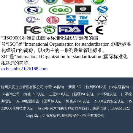
“IISO9001标准是由国际标准化组织所颁布的编
号“ISO”是“International Organization for standardization (国际标准
化组织)”的简称。以9为主的一系列质量管理标准。
SO”是“International Organization for standardization (国际标准化
组织)”的简称。
m.beianhz2.b2b168.com
杭州贝安企业管理有限公司,专营
iso咨询
|
新疆ISO
|
杭州ISO认证
|
iso认证咨询
|
iso咨询公司
|
海南ISO认证
|
三亚ISO认证
|
新疆ISO认证
|
iso环境认证
|
口罩检
测报告
|
32610检测报告
|
国军标认证
|
阿克苏ISO认证
|
27000信息安全认证
|
IS
O20000信息技术认证
| 等业务,有意向的客户请咨询我们，联系电话：
13396513322
CopyRight © 版权所有:
杭州贝安企业管理有限公司