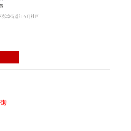
务
区彭埠街道红五月社区
咨询