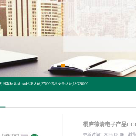
杭州贝安企业管理有限公司:iso咨询,杭州ISO认证,iso认证咨询,国军标认证,iso环境认证,27000信息安全认证,ISO20000信息技术认证,口罩检测报告,32610检测报告,CCRC认证,ISO50001认证,ITSS认证,两化融合认证,出口口罩检测报告等认证代理服务,本公司有近10年的体系咨询经验,能业务覆盖范围南到海南三亚北到新疆阿克苏.
桐庐德清电子产品CC
更新时间：2026-08-06 浏览