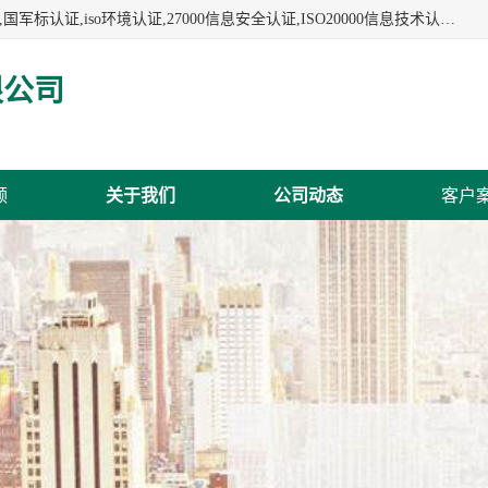
杭州贝安企业管理有限公司:iso咨询,杭州ISO认证,iso认证咨询,国军标认证,iso环境认证,27000信息安全认证,ISO20000信息技术认证,口罩检测报告,32610检测报告,CCRC认证,ISO50001认证,ITSS认证,两化融合认证,出口口罩检测报告等认证代理服务,本公司有近10年的体系咨询经验,能业务覆盖范围南到海南三亚北到新疆阿克苏.
限公司
频
关于我们
公司动态
客户