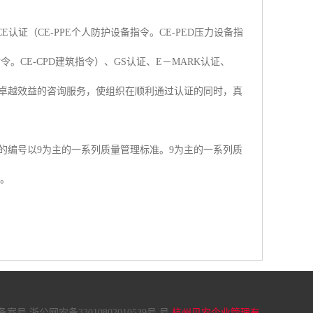
理CE认证（CE-PPE个人防护设备指令。CE-PED压力设备指
指令。CE-CPD建筑指令）、GS认证、E－MARK认证、
提供卓越效益的咨询服务，使组织在顺利通过认证的同时，真
颁布的编号以9为主的一系列质量管理标准。9为主的一系列质
准。
案号 浙公网安备33010802010539号 号
杭州贝安企业管理有