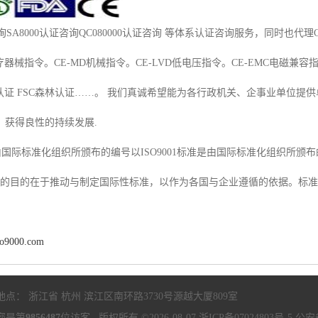
证咨询SA8000认证咨询QC080000认证咨询 等体系认证咨询服务，同时也代
疗器械指令。CE-MD机械指令。CE-LVD低电压指令。CE-EMC电磁兼容
品认证 FSC森林认证……。 我们真诚希望能为各行政机关、企事业单位
，获得良性的持续发展.
准是由国际标准化组织所颁布的编号以ISO9001标准是由国际标准化组织所
”设立的目的在于推动与制定国际性标准，以作为各国与企业遵循的依据。标
so9000.com
地点： 浙江省 杭州 滨江区南环路3730号源越大厦809室
您是第
9856487
位访客 版权所有 ©2026-08-07
浙ICP备07024803号-5
公安备