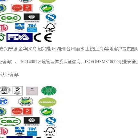
兴|宁波|金华|义乌|绍兴|衢州|湖州|台州|丽水|上饶|上海)等地客户提供国际IS
询）、ISO14001环境管理体系认证咨询、ISO/OHSMS18000职业安
949认证咨询、