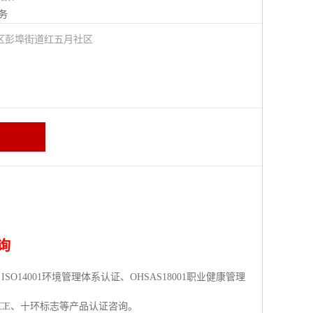
务
区彭埠街道红五月社区
询
O14001环境管理体系认证、OHSAS18001职业健康管理
CC、CE、十环标志等产品认证咨询。