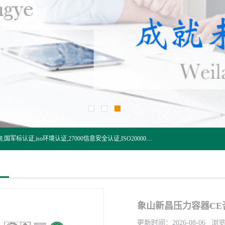
杭州贝安企业管理有限公司:iso咨询,杭州ISO认证,iso认证咨询,国军标认证,iso环境认证,27000信息安全认证,ISO20000信息技术认证,口罩检测报告,32610检测报告,CCRC认证,ISO50001认证,ITSS认证,两化融合认证,出口口罩检测报告等认证代理服务,本公司有近10年的体系咨询经验,能业务覆盖范围南到海南三亚北到新疆阿克苏.
象山新昌压力容器CE
更新时间：2026-08-06 浏览