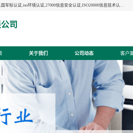
杭州贝安企业管理有限公司:iso咨询,杭州ISO认证,iso认证咨询,国军标认证,iso环境认证,27000信息安全认证,ISO20000信息技术认证,口罩检测报告,32610检测报告,CCRC认证,ISO50001认证,ITSS认证,两化融合认证,出口口罩检测报告等认证代理服务,本公司有近10年的体系咨询经验,能业务覆盖范围南到海南三亚北到新疆阿克苏.
限公司
频
关于我们
公司动态
客户