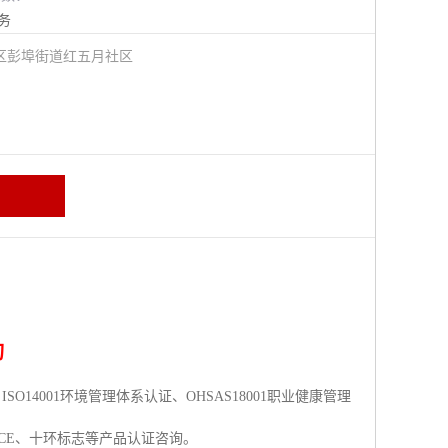
务
区彭埠街道红五月社区
询
O14001环境管理体系认证、OHSAS18001职业健康管理
CC、CE、十环标志等产品认证咨询。