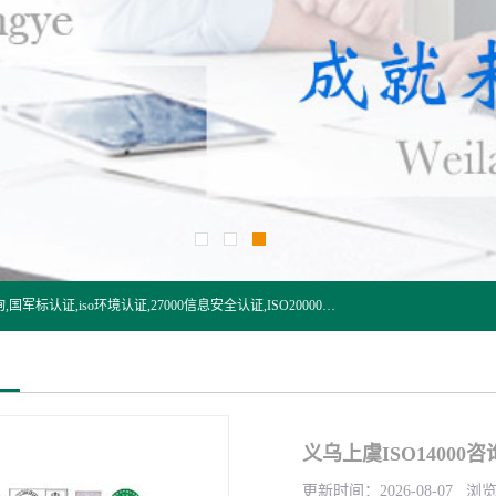
杭州贝安企业管理有限公司:iso咨询,杭州ISO认证,iso认证咨询,国军标认证,iso环境认证,27000信息安全认证,ISO20000信息技术认证,口罩检测报告,32610检测报告,CCRC认证,ISO50001认证,ITSS认证,两化融合认证,出口口罩检测报告等认证代理服务,本公司有近10年的体系咨询经验,能业务覆盖范围南到海南三亚北到新疆阿克苏.
义乌上虞ISO14000咨
更新时间：2026-08-07 浏览