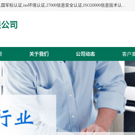
杭州贝安企业管理有限公司:iso咨询,杭州ISO认证,iso认证咨询,国军标认证,iso环境认证,27000信息安全认证,ISO20000信息技术认证,口罩检测报告,32610检测报告,CCRC认证,ISO50001认证,ITSS认证,两化融合认证,出口口罩检测报告等认证代理服务,本公司有近10年的体系咨询经验,能业务覆盖范围南到海南三亚北到新疆阿克苏.
限公司
频
关于我们
公司动态
客户