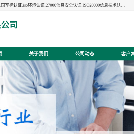
杭州贝安企业管理有限公司:iso咨询,杭州ISO认证,iso认证咨询,国军标认证,iso环境认证,27000信息安全认证,ISO20000信息技术认证,口罩检测报告,32610检测报告,CCRC认证,ISO50001认证,ITSS认证,两化融合认证,出口口罩检测报告等认证代理服务,本公司有近10年的体系咨询经验,能业务覆盖范围南到海南三亚北到新疆阿克苏.
限公司
频
关于我们
公司动态
客户