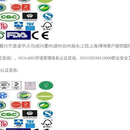
兴|宁波|金华|义乌|绍兴|衢州|湖州|台州|丽水|上饶|上海)等地客户提供国际IS
询）、ISO14001环境管理体系认证咨询、ISO/OHSMS18000职业安
949认证咨询、