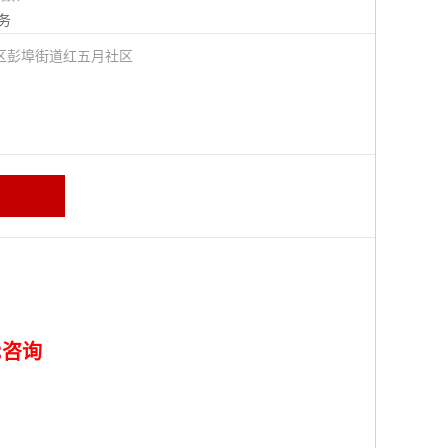
务
区彭埠街道红五月社区
C咨询