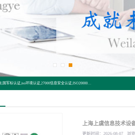
杭州贝安企业管理有限公司:iso咨询,杭州ISO认证,iso认证咨询,国军标认证,iso环境认证,27000信息安全认证,ISO20000信息技术认证,口罩检测报告,32610检测报告,CCRC认证,ISO50001认证,ITSS认证,两化融合认证,出口口罩检测报告等认证代理服务,本公司有近10年的体系咨询经验,能业务覆盖范围南到海南三亚北到新疆阿克苏.
上海上虞信息技术设备
更新时间：2026-08-07 浏览