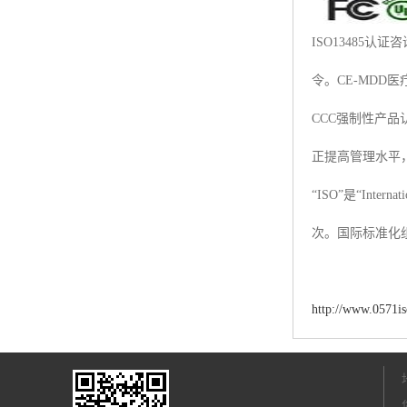
ISO13485认
令。CE-MDD医
CCC强制性产
正提高管理水平
“ISO”是“Inte
次。国际标准化组织)“I
http://www.0571i