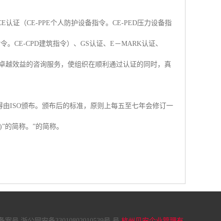
理CE认证（CE-PPE个人防护设备指令。CE-PED压力设备指
指令。CE-CPD建筑指令）、GS认证、E－MARK认证、
提供卓越效益的咨询服务，使组织在顺利通过认证的同时，真
经过75%会员的同意，方得由ISO颁布。颁布后的标准，原则上每五至七年会修订一
标准化组织)”的简称。”的简称。
案号 浙公网安备33010802010539号 号
杭州贝安企业管理有