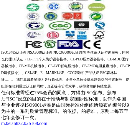
ISO13485认证咨询SA8000认证咨询QC080000认证咨询 等体系认证咨询服务，同时
也代理CE认证（CE-PPE个人防护设备指令。CE-PED压力设备指令。CE-MDD医疗
器械指令。CE-MD机械指令。CE-LVD低电压指令。CE-EMC电磁兼容指令。CE-CP
D建筑指令）、GS认证、E－MARK认证、CCC强制性产品认证 FSC森林认
证……。 我们真诚希望能为各行政机关、企事业单位提供卓越效益的咨询服务，使
组织在顺利通过认证的同时，真正提高管理水平，获得良性的持续发展.
任何标准需经过75%会员的同意，方得由ISO颁布。颁布
后“ISO”设立的目的在于推动与制定国际性标准，以作为各国
与企业遵循ISO9001标准是由国际标准化组织所颁布的编号以9
为主的一系列质量管理标准。的依据。的标准，原则上每五至
七年会修订一次。
m.beianhz2.b2b168.com